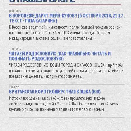
09 ОКТ 2023
В ВОРОНЕЖЕ ДАРЯТ МЕЙН-КУНОВ!! (6 ОКТЯБРЯ 2018, 21:17 ,
ТЕКСТ - ЛИЗА КАЗАРИНА )
В Воронеже дарят мейн-кунов посетителям большой международной
выставки кошек С 5 по 7 октября в ТРК Арена проходит большая
международная выставка кошек. Там представлены…
14 ОКТ 2015
ЧИТАЕМ РОДОСЛОВНУЮ (КАК ПРАВИЛЬНО ЧИТАТЬ И
ПОНИМАТЬ РОДОСЛОВНУЮ)
ЧИТАЕМ РОДОСЛОВНУЮ: КОДЫ ПОРОД И ОКРАСОВ КОШЕК и пр. Чтобы
правильно прочитать родословную своей кошки и представлять себе ее
предков - надо знать, как принято обозначать…
20 ЯНВ 2014
БРИТАНСКАЯ КОРОТКОШЁРСТНАЯ КОШКА (BRI)
История породы началась в 60-х годах прошлого века, в доме
любительницы кошек Джейн Милл в США. Принадлежащая ей самка
бенгальской кошки по имени Малайзия повязалась с чёрным…